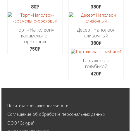
80
380
Р
Р
Торт «Наполеон»
Десерт Наполеон
карамельно-
сливочный
ореховый
380
Р
750
Р
Тарталетка с
голубикой
420
Р
Политика конфиденциальности
Соглашение об обработке персональных данных
ООО "Сакура"