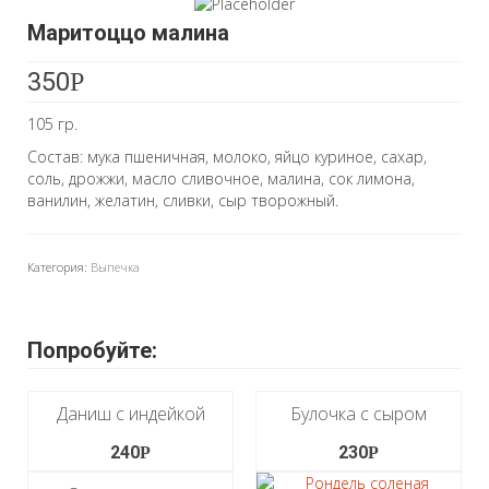
Маритоццо малина
350
Р
105 гр.
Состав: мука пшеничная, молоко, яйцо куриное, сахар,
соль, дрожжи, масло сливочное, малина, сок лимона,
ванилин, желатин, сливки, сыр творожный.
Категория:
Выпечка
Попробуйте:
Даниш с индейкой
Булочка с сыром
240
230
Р
Р