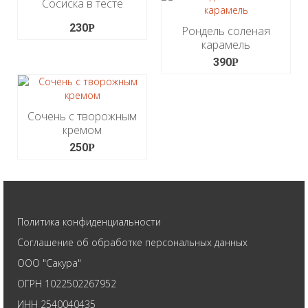
Сосиска в тесте
230
Р
Рондель соленая
карамель
390
Р
Сочень с творожным
кремом
250
Р
Политика конфиденциальности
Соглашение об обработке персональных данных
ООО "Сакура"
ОГРН 1022502267952
ИНН 2540040435