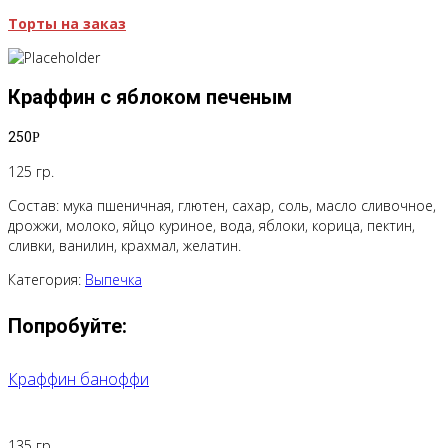
Торты на заказ
Краффин с яблоком печеным
250
Р
125 гр.
Состав: мука пшеничная, глютен, сахар, соль, масло сливочное,
дрожжи, молоко, яйцо куриное, вода, яблоки, корица, пектин,
сливки, ванилин, крахмал, желатин.
Категория:
Выпечка
Попробуйте:
Краффин баноффи
135 гр.