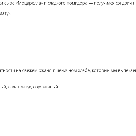
и сыра «Моцарелла» и сладкого помидора — получился сэндвич на 
латук.
кантности на свежем ржано-пшеничном хлебе, который мы выпекаем
й, салат латук, соус яичный.