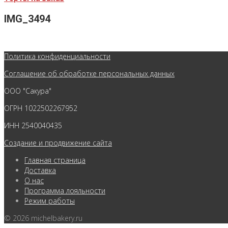
IMG_3494
Политика конфиденциальности
Соглашение об обработке персональных данных
ООО "Сакура"
ОГРН 1022502267952
ИНН 2540040435
Создание и продвижение сайта
Главная страница
Доставка
О нас
Программа лояльности
Режим работы
© 2026 michelbakery.ru