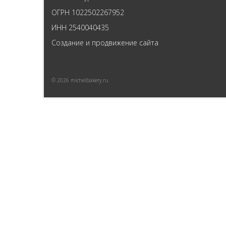
ОГРН 1022502267952
ИНН 2540040435
Создание и продвижение сайта
© 2026 michelbakery.ru