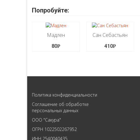
Попробуйте:
Мадлен
Сан Себастьян
80
410
Р
Р
Политика конфиденциальности
Соглашение об обработке
персональных данных
ООО "Сакура"
ОГРН 1022502267952
ИНН 2540040435