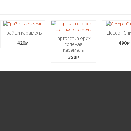
Трайфл карамель
Десерт Сн
Тарталетка орех-
420
490
Р
Р
соленая
карамель
320
Р