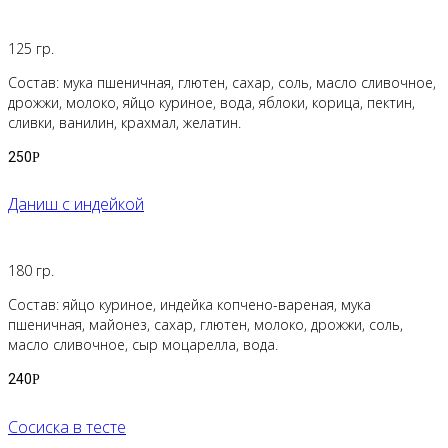
125 гр.
Состав: мука пшеничная, глютен, сахар, соль, масло сливочное,
дрожжи, молоко, яйцо куриное, вода, яблоки, корица, пектин,
сливки, ванилин, крахмал, желатин.
250
Р
Даниш с индейкой
180 гр.
Состав: яйцо куриное, индейка копчено-вареная, мука
пшеничная, майонез, сахар, глютен, молоко, дрожжи, соль,
масло сливочное, сыр моцарелла, вода.
240
Р
Сосиска в тесте