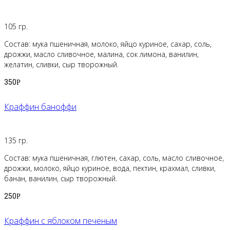
105 гр.
Состав: мука пшеничная, молоко, яйцо куриное, сахар, соль,
дрожжи, масло сливочное, малина, сок лимона, ванилин,
желатин, сливки, сыр творожный.
350
Р
Краффин баноффи
135 гр.
Состав: мука пшеничная, глютен, сахар, соль, масло сливочное,
дрожжи, молоко, яйцо куриное, вода, пектин, крахмал, сливки,
банан, ванилин, сыр творожный.
250
Р
Краффин с яблоком печеным