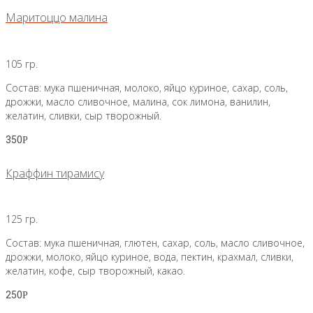
Маритоццо малина
105 гр.
Состав: мука пшеничная, молоко, яйцо куриное, сахар, соль,
дрожжи, масло сливочное, малина, сок лимона, ванилин,
желатин, сливки, сыр творожный.
350
Р
Краффин тирамису
125 гр.
Состав: мука пшеничная, глютен, сахар, соль, масло сливочное,
дрожжи, молоко, яйцо куриное, вода, пектин, крахмал, сливки,
желатин, кофе, сыр творожный, какао.
250
Р