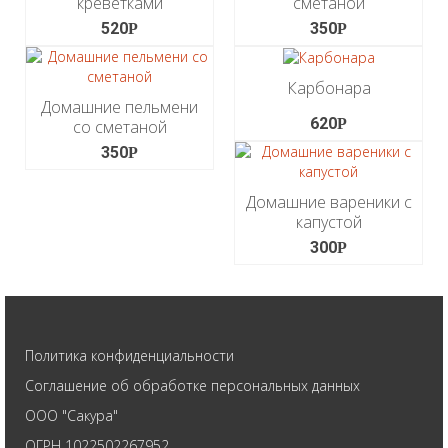
креветками
сметаной
520
350
Р
Р
Карбонара
Домашние пельмени
620
Р
со сметаной
350
Р
Домашние вареники с
капустой
300
Р
Политика конфиденциальности
Соглашение об обработке персональных данных
ООО "Сакура"
ОГРН 1022502267952