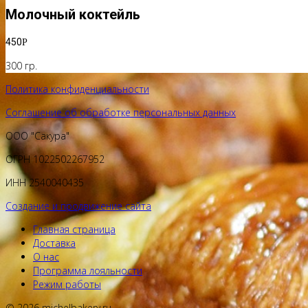
Молочный коктейль
450
Р
300 гр.
Политика конфиденциальности
Соглашение об обработке персональных данных
ООО "Сакура"
ОГРН 1022502267952
ИНН 2540040435
Создание и продвижение сайта
Главная страница
Доставка
О нас
Программа лояльности
Режим работы
© 2026 michelbakery.ru