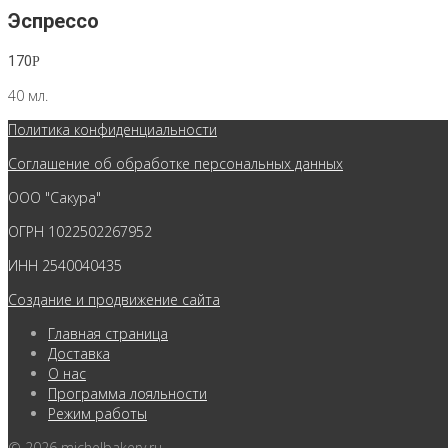
Эспрессо
170
Р
40 мл.
Политика конфиденциальности
Соглашение об обработке персональных данных
ООО "Сакура"
ОГРН 1022502267952
ИНН 2540040435
Создание и продвижение сайта
Главная страница
Доставка
О нас
Программа лояльности
Режим работы
© 2026 michelbakery.ru