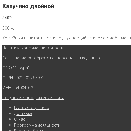
Капучино двойной
340
Р
300 мл.
Кофейный напиток на основе двух порций эспрессо с добавлени
Политика конфиденциальности
Соглашение об обработке персональных данных
ООО "Сакура"
ОГРН 1022502267952
ИНН 2540040435
Создание и продвижение сайта
Главная страница
Доставка
О нас
Программа лояльности
Режим работы